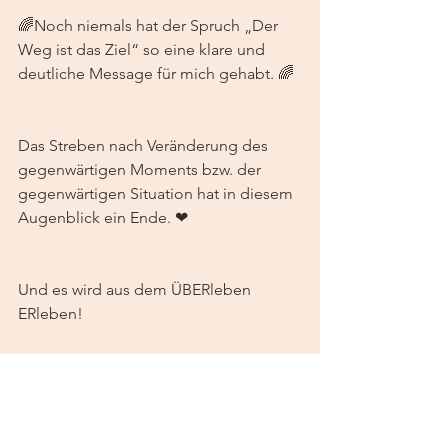
🌈Noch niemals hat der Spruch „Der 
Weg ist das Ziel“ so eine klare und 
deutliche Message für mich gehabt. 🌈
Das Streben nach Veränderung des 
gegenwärtigen Moments bzw. der 
gegenwärtigen Situation hat in diesem 
Augenblick ein Ende. ❤ 
Und es wird aus dem ÜBERleben 
ERleben!
Wir können somit fühlen, dass das was 
IST genauso IST wie es sein SOLL, 
denn sollte es anders sein, wäre es 