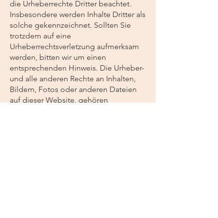
die Urheberrechte Dritter beachtet.
Insbesondere werden Inhalte Dritter als
solche gekennzeichnet. Sollten Sie
trotzdem auf eine
Urheberrechtsverletzung aufmerksam
werden, bitten wir um einen
entsprechenden Hinweis. Die Urheber-
und alle anderen Rechte an Inhalten,
Bildern, Fotos oder anderen Dateien
auf dieser Website, gehören
ausschliesslich Natalie Bidmon oder
den speziell genannten
Rechteinhabern: Canva.com: Bronze
Background von Phanasitti. Für die
Reproduktion jeglicher Elemente ist
die schriftliche Zustimmung des
Urheberrechtsträgers im Voraus
einzuholen.
Quelle: SwissAnwalt