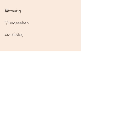
😭traurig 
🫥ungesehen 
etc. fühlst, 
nimm dir einen Augenblick für dich, 
und vollende den Satz den du deinen 
Gegenüber so gerne an den Kopf 
werfen möchtest, mit einem 
"SO WIE ICH" 
und du wirst die Zauberkraft dieses zu 