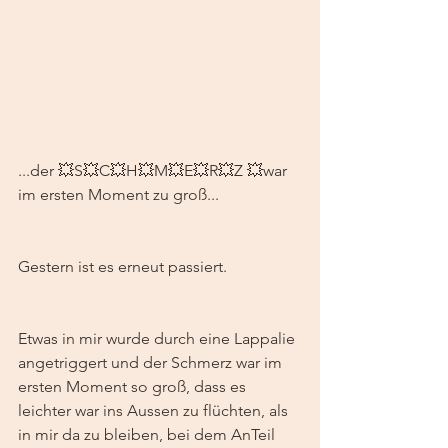
...der 💥S💥C💥H💥M💥E💥R💥Z 💥war 
im ersten Moment zu groß...
Gestern ist es erneut passiert. 
Etwas in mir wurde durch eine Lappalie 
angetriggert und der Schmerz war im 
ersten Moment so groß, dass es 
leichter war ins Aussen zu flüchten, als 
in mir da zu bleiben, bei dem AnTeil 